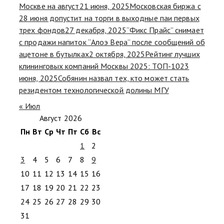
Москве на август
21 июня, 2025
Московская биржа с
28 июня допустит на торги в выходные паи первых
трех фондов
27 декабря, 2025
“Фикс Прайс” снимает
с продажи напиток “Алоэ Вера” после сообщений об
ацетоне в бутылках
2 октября, 2025
Рейтинг лучших
клининговых компаний Москвы 2025: ТОП-10
23
июня, 2025
Собянин назвал тех, кто может стать
резидентом технологической долины МГУ
« Июл
Август 2026
Пн
Вт
Ср
Чт
Пт
Сб
Вс
1
2
3
4
5
6
7
8
9
10
11
12
13
14
15
16
17
18
19
20
21
22
23
24
25
26
27
28
29
30
31