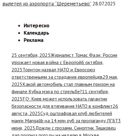
вылетел из аэропорта “Шереметьево”
28.07.2025
Интересно
Календарь
Реклама
25 сентября, 2025
Журналист Томас Фази: России
угрожает новая война с Европой
6 октября,
2025
Торнтон назвал НАТО и Евросоюз
ответственными за страдания европейцев
29 мая,
2025
Какой автомобиль стал главным призом на
финале Кубка мэра по стрельбе?
11 сентября,
2025
FQ: Киев может использовать гарантии
безопасности для втягивания НАТО в конфликт
26
августа, 2025
Суд оштрафовал клуб любителей
манги Mangalib на 14 млн руб за пропаганду ЛГБТ
3
июня, 2025
Дожди с грозами. Синоптик Тишковец
дал прогноз погоды на неделю в Москве