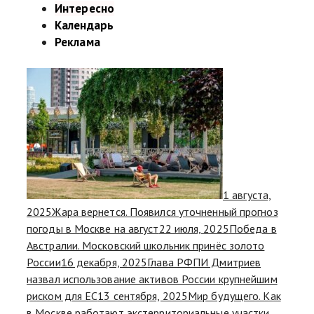
Интересно
Календарь
Реклама
1 августа,
2025
Жара вернется. Появился уточненный прогноз
погоды в Москве на август
22 июля, 2025
Победа в
Австралии. Московский школьник принёс золото
России
16 декабря, 2025
Глава РФПИ Дмитриев
назвал использование активов России крупнейшим
риском для ЕС
13 сентября, 2025
Мир будущего. Как
в Москве работают экстерриториальные участки