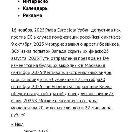
Интересно
Календарь
Реклама
16 ноября, 2025
Глава Euroclear Урбан допустила иск
против ЕС в случае конфискации российских активов
9 октября, 2025
Меркурис заявил о ярости боевиков
ВСУ из-за попыток Запада скрыть их фиаско
23
августа, 2025
Пути отправления поездов на D4
изменятся на будущих выходных в Москве
28
сентября, 2025
Фестиваль экстремальных видов
спорта пройдет в «Лужниках» 27 сентября
20
сентября, 2025
The Economist: поражение Киева
обернется пустой тратой денег для союзников
27
июля, 2025
В Москве пенсионерка отдала
мошенникам 20 золотых слитков и 22 миллиона
рублей
« Июл
Август 2026