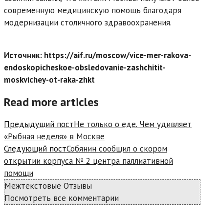
современную медицинскую помощь благодаря
модернизации столичного здравоохранения.
Источник: https://aif.ru/moscow/vice-mer-rakova-
endoskopicheskoe-obsledovanie-zashchitit-
moskvichey-ot-raka-zhkt
Read more articles
Предыдущий пост
Не только о еде. Чем удивляет
«Рыбная неделя» в Москве
Следующий пост
Собянин сообщил о скором
открытии корпуса № 2 центра паллиативной
помощи
Межтекстовые Отзывы
Посмотреть все комментарии