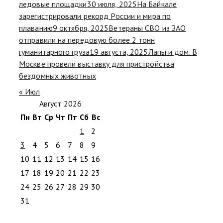
ледовые площадки
30 июля, 2025
На Байкале
зарегистрировали рекорд России и мира по
плаванию
9 октября, 2025
Ветераны СВО из ЗАО
отправили на передовую более 2 тонн
гуманитарного груза
19 августа, 2025
Лапы и дом. В
Москве провели выставку для пристройства
бездомных животных
« Июл
Август 2026
Пн
Вт
Ср
Чт
Пт
Сб
Вс
1
2
3
4
5
6
7
8
9
10
11
12
13
14
15
16
17
18
19
20
21
22
23
24
25
26
27
28
29
30
31