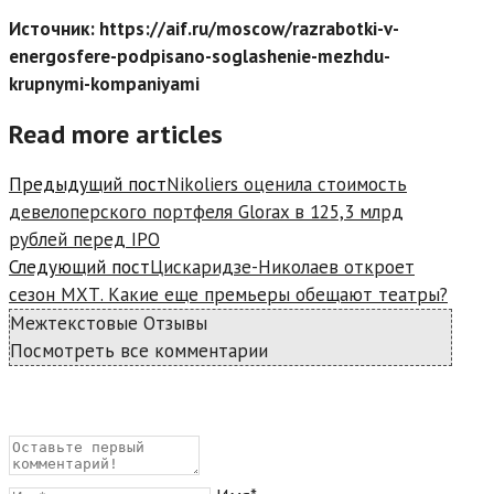
Источник: https://aif.ru/moscow/razrabotki-v-
energosfere-podpisano-soglashenie-mezhdu-
krupnymi-kompaniyami
Read more articles
Предыдущий пост
Nikoliers оценила стоимость
девелоперского портфеля Glorax в 125,3 млрд
рублей перед IPO
Следующий пост
Цискаридзе-Николаев откроет
сезон МХТ. Какие еще премьеры обещают театры?
Межтекстовые Отзывы
Посмотреть все комментарии