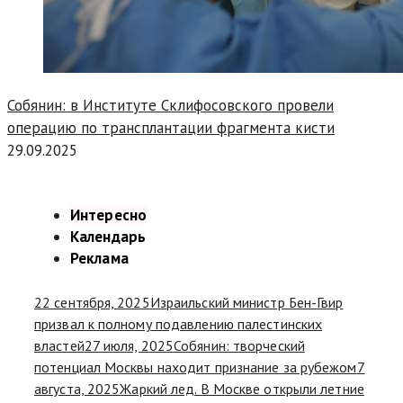
Собянин: в Институте Склифосовского провели
операцию по трансплантации фрагмента кисти
29.09.2025
Интересно
Календарь
Реклама
22 сентября, 2025
Израильский министр Бен-Гвир
призвал к полному подавлению палестинских
властей
27 июля, 2025
Собянин: творческий
потенциал Москвы находит признание за рубежом
7
августа, 2025
Жаркий лед. В Москве открыли летние