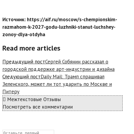
Источник: https://aif.ru/moscow/s-chempionskim-
razmahom-k-2027-godu-luzhniki-stanut-luchshey-
zonoy-dlya-otdyha
Read more articles
Предыдущий пост
Сергей Собянин рассказал о
городской поддержке арт-индустрии и дизайна
Следующий пост
Daily Mail: Трамп спрашивал
Зеленского, может ли тот ударить по Москве и
Питеру
Межтекстовые Отзывы
Посмотреть все комментарии