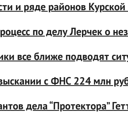
и и ряде районов Курской о
цесс по делу Лерчек о неза
и все ближе подводят ситуа
ыскании с ФНС 224 млн рубл
ов дела “Протектора” Гетто