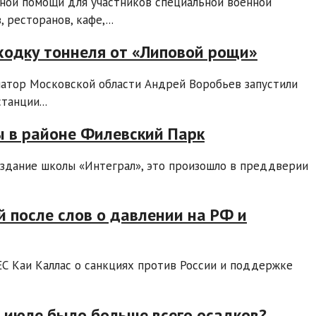
ной помощи для участников специальной военной
 ресторанов, кафе,...
ходку тоннеля от «Липовой рощи»
рнатор Московской области Андрей Воробьев запустили
анции...
ы в районе Филевский Парк
здание школы «Интеграл», это произошло в преддверии
 после слов о давлении на РФ и
ЕС Каи Каллас о санкциях против России и поддержке
в июле было больше всего осадков?