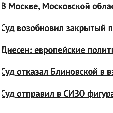
Москве, Московской област
д возобновил закрытый про
есен: европейские политик
д отказал Блиновской в вз
д отправил в СИЗО фигурант