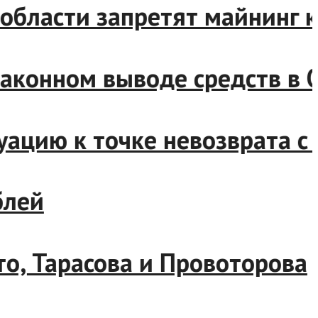
бласти запретят майнинг кр
конном выводе средств в ОА
цию к точке невозврата с М
ей
, Тарасова и Провоторова