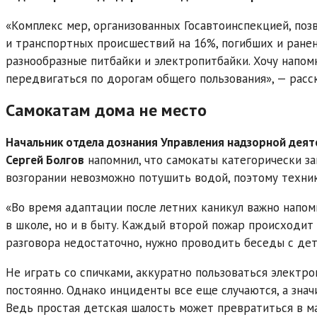
«Комплекс мер, организованных Госавтоинспекцией, по
и транспортных происшествий на 16%, погибших и ранен
разнообразные питбайки и электропитбайки. Хочу напомн
передвигаться по дорогам общего пользования», — расск
Самокатам дома не место
Начальник отдела дознания Управления надзорной дея
Сергей Болгов
напомнил, что самокаты категорически з
возгорании невозможно потушить водой, поэтому технику
«Во время адаптации после летних каникул важно напом
в школе, но и в быту. Каждый второй пожар происходит
разговора недостаточно, нужно проводить беседы с дет
Не играть со спичками, аккуратно пользоваться электро
постоянно. Однако инциденты все еще случаются, а зна
Ведь простая детская шалость может превратиться в м