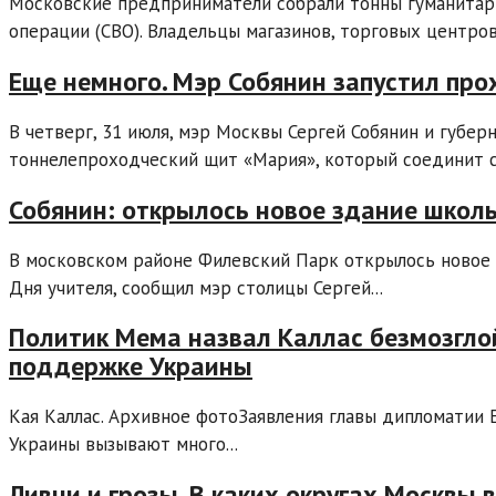
Московские предприниматели собрали тонны гуманитар
операции (СВО). Владельцы магазинов, торговых центров,
Еще немного. Мэр Собянин запустил про
В четверг, 31 июля, мэр Москвы Сергей Собянин и губе
тоннелепроходческий щит «Мария», который соединит ст
Собянин: открылось новое здание школ
В московском районе Филевский Парк открылось новое 
Дня учителя, сообщил мэр столицы Сергей...
Политик Мема назвал Каллас безмозглой
поддержке Украины
Кая Каллас. Архивное фотоЗаявления главы дипломатии 
Украины вызывают много...
Ливни и грозы. В каких округах Москвы 