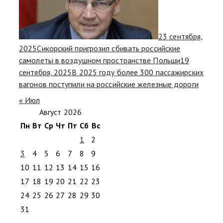
23 сентября,
2025
Сикорский пригрозил сбивать российские
самолеты в воздушном пространстве Польши
19
сентября, 2025
В 2025 году более 300 пассажирских
вагонов поступили на российские железные дороги
« Июл
Август 2026
Пн
Вт
Ср
Чт
Пт
Сб
Вс
1
2
3
4
5
6
7
8
9
10
11
12
13
14
15
16
17
18
19
20
21
22
23
24
25
26
27
28
29
30
31