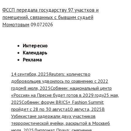
ФССП передала государству 97 участков и
помещений, связанных с бывшим судьей
Момотовым
09.07.2026
Интересно
Календарь
Реклама
14 сентября, 2025
Reuters: количество
добровольцев удвоилось по сравнению с 2022
годом
8 июля, 2025
Собянин: национальный центр
«Россия» на Пресне будет готов в 2029 году
25 мая,
2025
Собянин: форум BRICS+ Fashion Summit
пройдет с 28 по 30 августа
10 августа, 2025
В
Узбекистане задержали двух участников
террористической ячейки, раскрытой в Москве
6
июля, 2025
Дипломат Прауд: смягчение