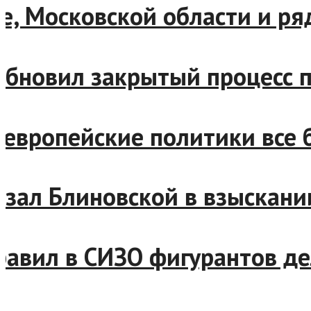
скве, Московской области 
возобновил закрытый проце
ен: европейские политики 
отказал Блиновской в взыс
отправил в СИЗО фигурантов