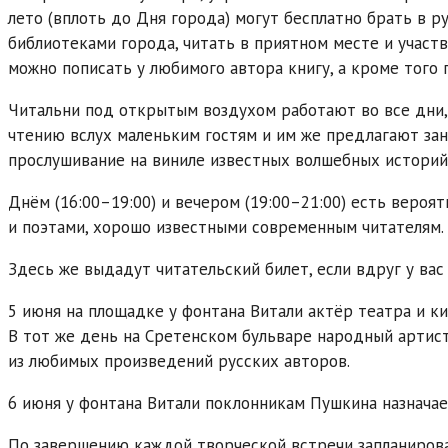
лето (вплоть до Дня города) могут бесплатно брать в 
библиотеками города, читать в приятном месте и участ
можно пописать у любимого автора книгу, а кроме того 
Читальни под открытым воздухом работают во все дни, 
чтению вслух маленьким гостям и им же предлагают за
прослушивание на виниле известных волшебных историй
Днём (16:00–19:00) и вечером (19:00–21:00) есть вероя
и поэтами, хорошо известными современным читателям.
Здесь же выдадут читательский билет, если вдруг у вас 
5 июня на площадке у фонтана Витали актёр театра и к
В тот же день на Сретенском бульваре народный артис
из любимых произведений русских авторов.
6 июня у фонтана Витали поклонникам Пушкина назначае
По завершению каждой творческой встречи запланиров