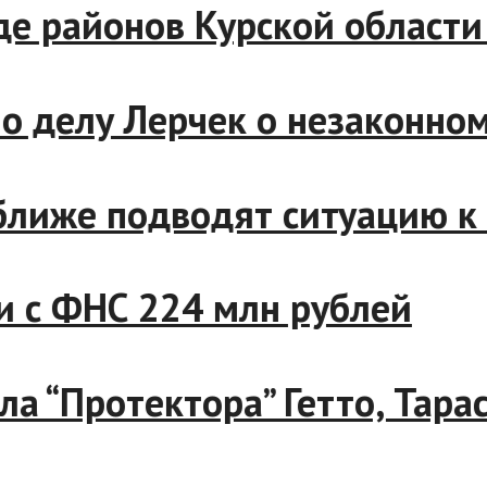
и ряде районов Курской обл
сс по делу Лерчек о незако
все ближе подводят ситуаци
кании с ФНС 224 млн рублей
 дела “Протектора” Гетто, 