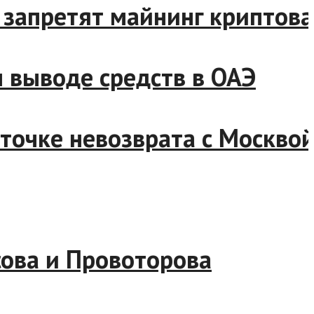
асти запретят майнинг крип
нном выводе средств в ОАЭ
ю к точке невозврата с Мос
Тарасова и Провоторова