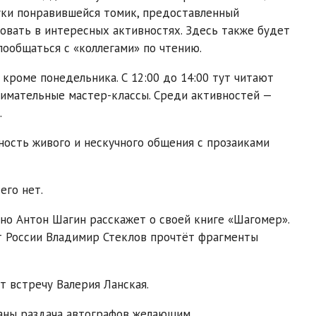
руки понравившейся томик, предоставленный
вовать в интересных активностях. Здесь также будет
пообщаться с «коллегами» по чтению.
кроме понедельника. С 12:00 до 14:00 тут читают
нимательные мастер-классы. Среди активностей —
.
тность живого и нескучного общения с прозаиками
его нет.
ино Антон Шагин расскажет о своей книге «Шагомер».
т России Владимир Стеклов прочтёт фрагменты
т встречу Валерия Ланская.
аны раздача автографов желающим.