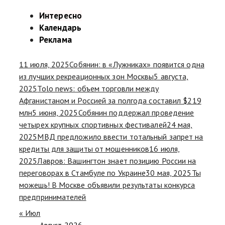
Интересно
Календарь
Реклама
11 июля, 2025
Собянин: в «Лужниках» появится одна
из лучших рекреационных зон Москвы
5 августа,
2025
Tolo news: объем торговли между
Афганистаном и Россией за полгода составил $219
млн
5 июня, 2025
Собянин поддержал проведение
четырех крупных спортивных фестивалей
24 мая,
2025
МВД предложило ввести тотальный запрет на
кредиты для защиты от мошенников
16 июля,
2025
Лавров: Вашингтон знает позицию России на
переговорах в Стамбуле по Украине
30 мая, 2025
Ты
можешь! В Москве объявили результаты конкурса
предпринимателей
« Июл
Август 2026