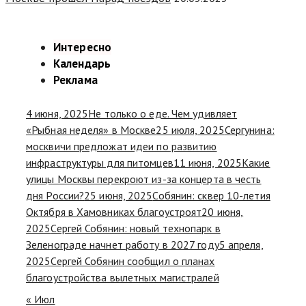
Интересно
Календарь
Реклама
4 июня, 2025
Не только о еде. Чем удивляет
«Рыбная неделя» в Москве
25 июля, 2025
Сергунина:
москвичи предложат идеи по развитию
инфраструктуры для питомцев
11 июня, 2025
Какие
улицы Москвы перекроют из-за концерта в честь
дня России?
25 июня, 2025
Собянин: сквер 10-летия
Октября в Хамовниках благоустроят
20 июня,
2025
Сергей Собянин: новый технопарк в
Зеленограде начнет работу в 2027 году
5 апреля,
2025
Сергей Собянин сообщил о планах
благоустройства вылетных магистралей
« Июл