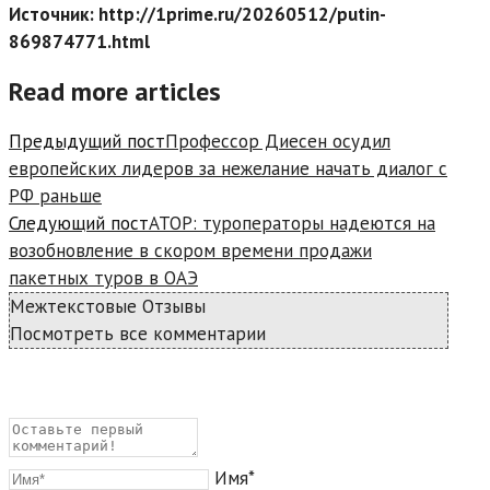
Источник: http://1prime.ru/20260512/putin-
869874771.html
Read more articles
Предыдущий пост
Профессор Диесен осудил
европейских лидеров за нежелание начать диалог с
РФ раньше
Следующий пост
АТОР: туроператоры надеются на
возобновление в скором времени продажи
пакетных туров в ОАЭ
Межтекстовые Отзывы
Посмотреть все комментарии
Имя*