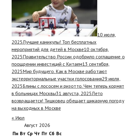
10 июля,
2025
Лучшие каникулы! Топ бесплатных
мероприятий для детей в Москве
10 октября,
2025
Правительство России одобрило соглашение о
поощрении инвестиций с Китаем
13 сентября,
2025
Мир будущего. Как в Москве работают
экстерриториальные участки голосования
29 июля,
2025
Блины с лососем и ризотто. Чем теперь кормят
в больницах Москвы
31 августа, 2025
Лето
возвращается! Тишковец обещает шикарную погоду
на выходных в Москве
« Июл
Август 2026
Пн
Вт
Ср
Чт
Пт
Сб
Вс