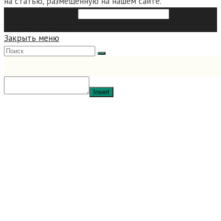
на статью, размещенную на нашем сайте.
Search this website
Type then
hit enter to search
Закрыть меню
Insert