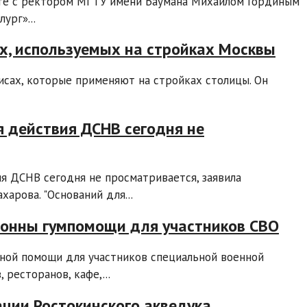
есте с ректором МГТУ имени Баумана Михаилом Гординым
ург»...
х, используемых на стройках Москвы
исах, которые применяют на стройках столицы. Он
я действия ДСНВ сегодня не
я ДСНВ сегодня не просматривается, заявила
рова. "Оснований для...
тонны гумпомощи для участников СВО
ной помощи для участников специальной военной
 ресторанов, кафе,...
ции Ростокинского акведука