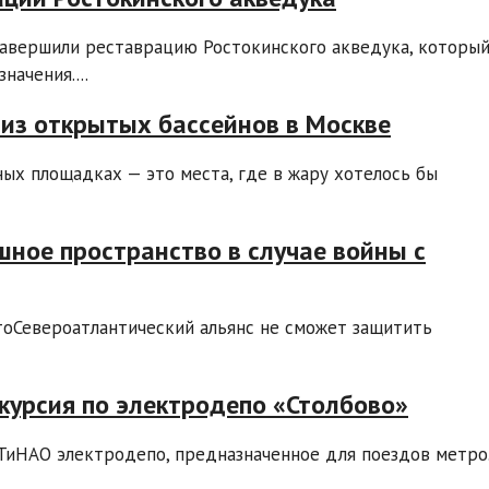
завершили реставрацию Ростокинского акведука, которы
ачения....
из открытых бассейнов в Москве
ых площадках — это места, где в жару хотелось бы
ное пространство в случае войны с
тоСевероатлантический альянс не сможет защитить
скурсия по электродепо «Столбово»
 ТиНАО электродепо, предназначенное для поездов метро