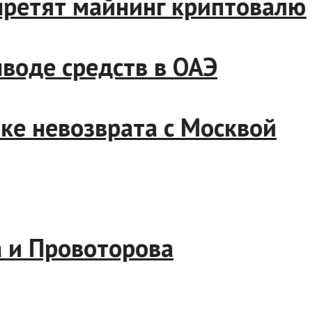
 запретят майнинг криптова
 выводе средств в ОАЭ
точке невозврата с Москвой
сова и Провоторова