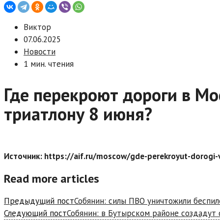
Виктор
07.06.2025
Новости
1 мин. чтения
Где перекроют дороги в Мо
триатлону 8 июня?
Источник: https://aif.ru/moscow/gde-perekroyut-dorogi-v
Read more articles
Предыдущий пост
Собянин: силы ПВО уничтожили беспил
Следующий пост
Собянин: в Бутырском районе создадут