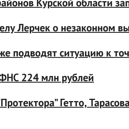
де районов Курской области
о делу Лерчек о незаконном
ближе подводят ситуацию к 
и с ФНС 224 млн рублей
а “Протектора” Гетто, Тара