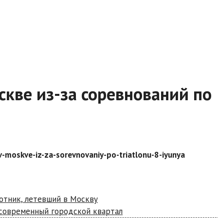
скве из-за соревнований по
-moskve-iz-za-sorevnovaniy-po-triatlonu-8-iyunya
отник, летевший в Москву
 современный городской квартал