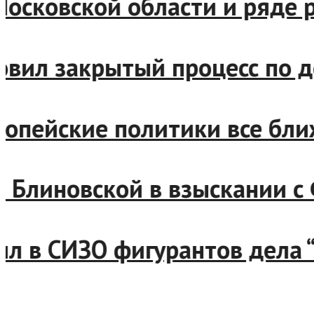
, Московской области и ря
бновил закрытый процесс п
европейские политики все 
зал Блиновской в взыскани
авил в СИЗО фигурантов дел