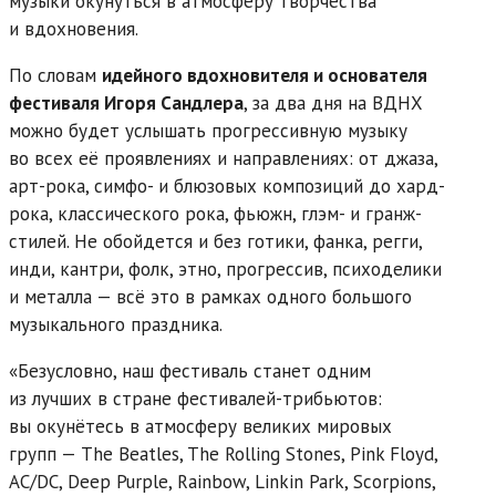
музыки окунуться в атмосферу творчества
и вдохновения.
По словам
идейного вдохновителя и основателя
фестиваля Игоря Сандлера
, за два дня на ВДНХ
можно будет услышать прогрессивную музыку
во всех её проявлениях и направлениях: от джаза,
арт-рока, симфо- и блюзовых композиций до хард-
рока, классического рока, фьюжн, глэм- и гранж-
стилей. Не обойдется и без готики, фанка, регги,
инди, кантри, фолк, этно, прогрессив, психоделики
и металла — всё это в рамках одного большого
музыкального праздника.
«Безусловно, наш фестиваль станет одним
из лучших в стране фестивалей-трибьютов:
вы окунётесь в атмосферу великих мировых
групп — The Beatles, The Rolling Stones, Pink Floyd,
AC/DC, Deep Purple, Rainbow, Linkin Park, Scorpions,