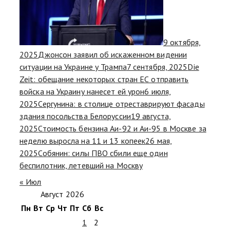
9 октября,
2025
Джонсон заявил об искаженном видении
ситуации на Украине у Трампа
7 сентября, 2025
Die
Zeit: обещание некоторых стран ЕС отправить
войска на Украину нанесет ей урон
6 июля,
2025
Сергунина: в столице отреставрируют фасады
здания посольства Белоруссии
19 августа,
2025
Стоимость бензина Аи-92 и Аи-95 в Москве за
неделю выросла на 11 и 13 копеек
26 мая,
2025
Собянин: силы ПВО сбили еще один
беспилотник, летевший на Москву
« Июл
Август 2026
Пн
Вт
Ср
Чт
Пт
Сб
Вс
1
2