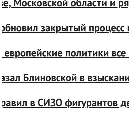
скве, Московской области и
возобновил закрытый процес
ен: европейские политики в
отказал Блиновской в взыск
отправил в СИЗО фигурантов