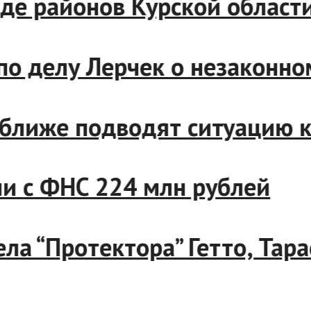
 ряде районов Курской обл
с по делу Лерчек о незакон
се ближе подводят ситуацию
ании с ФНС 224 млн рублей
 дела “Протектора” Гетто, Т