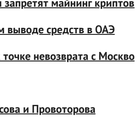
асти запретят майнинг крип
ном выводе средств в ОАЭ
 к точке невозврата с Мос
арасова и Провоторова