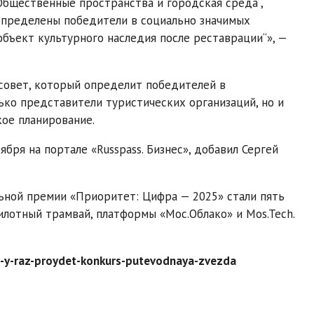
„Общественные пространства и городская среда“,
 определены победители в социально значимых
объект культурного наследия после реставрации“», —
 совет, который определит победителей в
ько представители туристических организаций, но и
кое планирование.
ября на портале «Russpass. Бизнес», добавил Сергей
льной премии «Приоритет: Цифра — 2025» стали пять
илотный трамвай, платформы «Мос.Облако» и Mos.Tech.
6-y-raz-proydet-konkurs-putevodnaya-zvezda