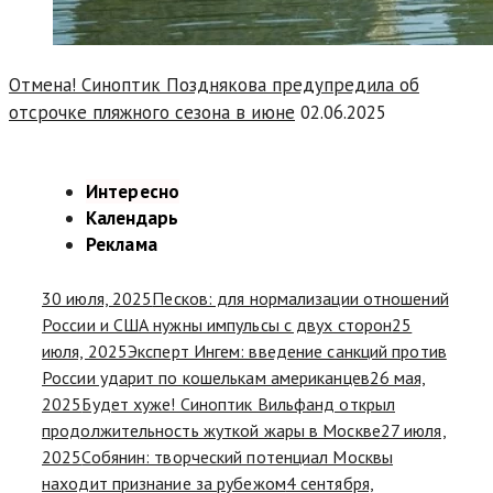
Отмена! Синоптик Позднякова предупредила об
отсрочке пляжного сезона в июне
02.06.2025
Интересно
Календарь
Реклама
30 июля, 2025
Песков: для нормализации отношений
России и США нужны импульсы с двух сторон
25
июля, 2025
Эксперт Ингем: введение санкций против
России ударит по кошелькам американцев
26 мая,
2025
Будет хуже! Синоптик Вильфанд открыл
продолжительность жуткой жары в Москве
27 июля,
2025
Собянин: творческий потенциал Москвы
находит признание за рубежом
4 сентября,