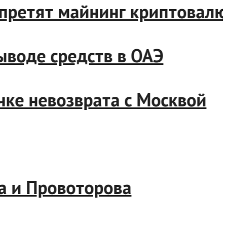
 запретят майнинг криптова
 выводе средств в ОАЭ
точке невозврата с Москвой
сова и Провоторова