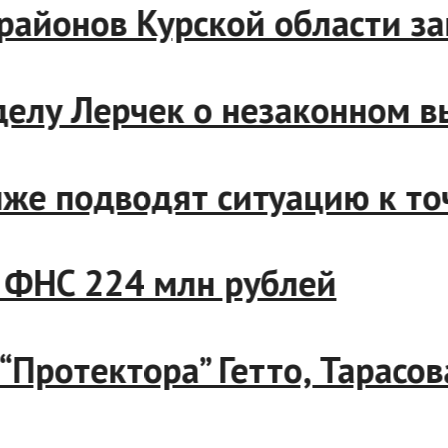
де районов Курской области
о делу Лерчек о незаконном
ближе подводят ситуацию к 
и с ФНС 224 млн рублей
а “Протектора” Гетто, Тара