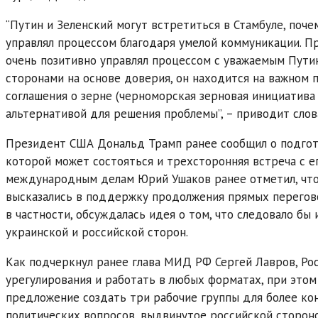
“Путин и Зеленский могут встретиться в Стамбуле, поч
управлял процессом благодаря умелой коммуникации. Пр
очень позитивно управлял процессом с уважаемым Путин
сторонами на основе доверия, он находится на важном 
соглашения о зерне (черноморская зерновая инициатива 
альтернативой для решения проблемы”, – приводит слов
Президент США Дональд Трамп ранее сообщил о подгот
которой может состояться и трехсторонняя встреча с е
международным делам Юрий Ушаков ранее отметил, что 
высказались в поддержку продолжения прямых перегово
в частности, обсуждалась идея о том, что следовало б
украинской и российской сторон.
Как подчеркнул ранее глава МИД РФ Сергей Лавров, Рос
урегулирования и работать в любых форматах, при этом 
предложение создать три рабочие группы для более ко
политических вопросов, выдвинутое российской стороной