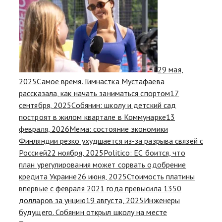
29 мая,
2025
Самое время. Гимнастка Мустафаева
рассказала, как начать заниматься спортом
17
сентября, 2025
Собянин: школу и детский сад
построят в жилом квартале в Коммунарке
13
февраля, 2026
Мема: состояние экономики
Финляндии резко ухудшается из-за разрыва связей с
Россией
22 ноября, 2025
Politico: ЕС боится, что
план урегулирования может сорвать одобрение
кредита Украине
26 июня, 2025
Стоимость платины
впервые с февраля 2021 года превысила 1350
долларов за унцию
19 августа, 2025
Инженеры
будущего. Собянин открыл школу на месте