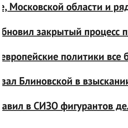
кве, Московской области и
озобновил закрытый процес
н: европейские политики в
тказал Блиновской в взыск
тправил в СИЗО фигурантов 