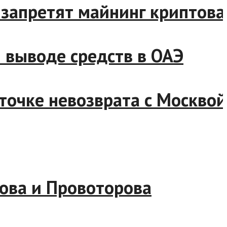
сти запретят майнинг крипт
ном выводе средств в ОАЭ
 к точке невозврата с Моск
арасова и Провоторова