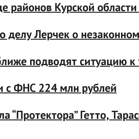
 ряде районов Курской обла
с по делу Лерчек о незакон
се ближе подводят ситуацию
ании с ФНС 224 млн рублей
дела “Протектора” Гетто, Т