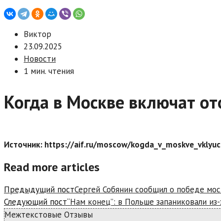
Виктор
23.09.2025
Новости
1 мин. чтения
Когда в Москве включат о
Источник: https://aif.ru/moscow/kogda_v_moskve_vklyuc
Read more articles
Предыдущий пост
Сергей Собянин сообщил о победе мос
Следующий пост
“Нам конец”: в Польше запаниковали из
Межтекстовые Отзывы