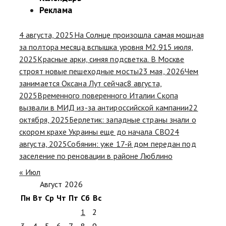
Реклама
4 августа, 2025
На Солнце произошла самая мощная
за полтора месяца вспышка уровня М2.9
15 июля,
2025
Красные арки, синяя подсветка. В Москве
строят новые пешеходные мосты
23 мая, 2026
Чем
занимается Оксана Лут сейчас
8 августа,
2025
Временного поверенного Италии Скопа
вызвали в МИД из-за антироссийской кампании
22
октября, 2025
Берлетик: западные страны знали о
скором крахе Украины еще до начала СВО
24
августа, 2025
Собянин: уже 17-й дом передан под
заселение по реновации в районе Люблино
« Июл
Август 2026
Пн
Вт
Ср
Чт
Пт
Сб
Вс
1
2
3
4
5
6
7
8
9