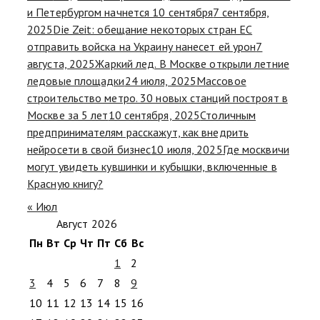
и Петербургом начнется 10 сентября
7 сентября,
2025
Die Zeit: обещание некоторых стран ЕС
отправить войска на Украину нанесет ей урон
7
августа, 2025
Жаркий лед. В Москве открыли летние
ледовые площадки
24 июля, 2025
Массовое
строительство метро. 30 новых станций построят в
Москве за 5 лет
10 сентября, 2025
Столичным
предпринимателям расскажут, как внедрить
нейросети в свой бизнес
10 июля, 2025
Где москвичи
могут увидеть кувшинки и кубышки, включенные в
Красную книгу?
« Июл
Август 2026
Пн
Вт
Ср
Чт
Пт
Сб
Вс
1
2
3
4
5
6
7
8
9
10
11
12
13
14
15
16