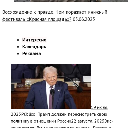
Восхождение к правде. Чем поражает книжный
фестиваль «Красная площадь»?
05.06.2025
Интересно
Календарь
Реклама
19 июля,
2025
Público: Трамп должен пересмотреть свою
политику в отношении России
22 августа, 2025
Экс-
конгрессмен Гетц предложил пригласить Россию в