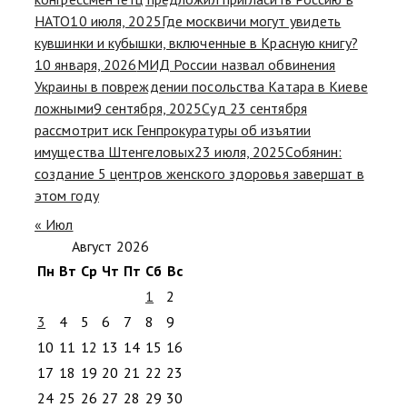
НАТО
10 июля, 2025
Где москвичи могут увидеть
кувшинки и кубышки, включенные в Красную книгу?
10 января, 2026
МИД России назвал обвинения
Украины в повреждении посольства Катара в Киеве
ложными
9 сентября, 2025
Суд 23 сентября
рассмотрит иск Генпрокуратуры об изъятии
имущества Штенгеловых
23 июля, 2025
Собянин:
создание 5 центров женского здоровья завершат в
этом году
« Июл
Август 2026
Пн
Вт
Ср
Чт
Пт
Сб
Вс
1
2
3
4
5
6
7
8
9
10
11
12
13
14
15
16
17
18
19
20
21
22
23
24
25
26
27
28
29
30