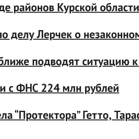
 ряде районов Курской обла
с по делу Лерчек о незакон
се ближе подводят ситуацию
ании с ФНС 224 млн рублей
дела “Протектора” Гетто, Т