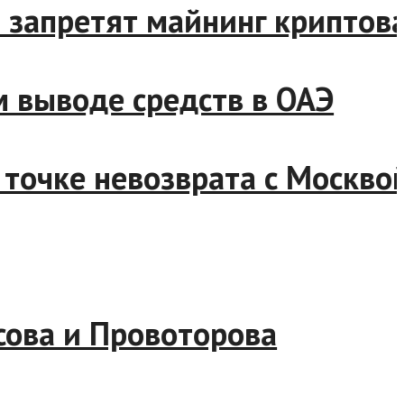
сти запретят майнинг крип
ном выводе средств в ОАЭ
 к точке невозврата с Моск
арасова и Провоторова