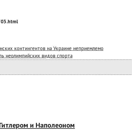
703.html
нских контингентов на Украине неприемлемо
ль неолимпийских видов спорта
 Гитлером и Наполеоном