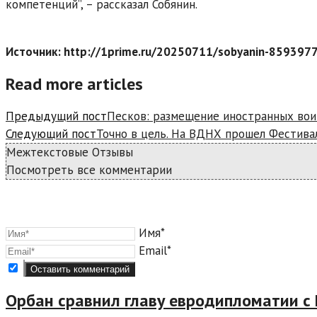
компетенций”, – рассказал Собянин.
Источник: http://1prime.ru/20250711/sobyanin-859397
Read more articles
Предыдущий пост
Песков: размещение иностранных вои
Следующий пост
Точно в цель. На ВДНХ прошел Фестива
Межтекстовые Отзывы
Посмотреть все комментарии
Имя*
Email*
Орбан сравнил главу евродипломатии с