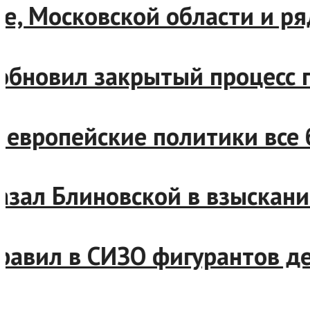
скве, Московской области и
возобновил закрытый процес
ен: европейские политики в
отказал Блиновской в взыск
отправил в СИЗО фигурантов 