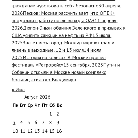
гражданам чувствовать себя безопасно
30 апреля,
2026
Песков: Москва рассчитывает, что ОПЕК+
продолжит работу после выхода ОАЭ
11 апреля,
2026
Дюпон-Эньян обвинил Зеленского в призывах к
США усилить санкции на нефть из РФ
13 июля,
2025
Зальет весь город. Москву накроют град и
ливень в выходные, 12 и 13 июля
14 июля,
2025
История на колесах. В Москве прошел
фестиваль «Ретрорейс»
15 сентября, 2025
Путин и
Собянин открыли в Москве новый комплекс
больницы святого Владимира
« Июл
Август 2026
Пн
Вт
Ср
Чт
Пт
Сб
Вс
1
2
3
4
5
6
7
8
9
10
11
12
13
14
15
16