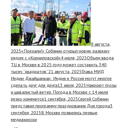
9 августа,
2025
«Поехали!» Собянин открыл новую развязку
рядом с «Корниловской»
4 июля, 2025
Объем ввода
ТЦ в Москве в 2025 году может составить 340
тысяч “квадратов”
21 августа, 2025
Глава МИД
Индии Джайшанкар: Индия и Россия могут многое
сделать друг для друга
13 июля, 2025
Накроют грозы
и шквалистый ветер. Погода в Москве с 14 июля
резко изменится
1 сентября, 2025
Сергей Собянин
представил программу празднования Дня города
3
сентября, 2025
В Москве появились первые
медиакиоски