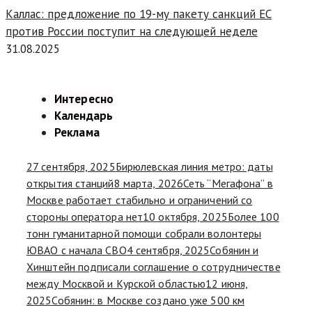
Каллас: предложение по 19-му пакету санкций ЕС
против России поступит на следующей неделе
31.08.2025
Интересно
Календарь
Реклама
27 сентября, 2025
Бирюлевская линия метро: даты
открытия станций
8 марта, 2026
Сеть “Мегафона” в
Москве работает стабильно и ограничений со
стороны оператора нет
10 октября, 2025
Более 100
тонн гуманитарной помощи собрали волонтеры
ЮВАО с начала СВО
4 сентября, 2025
Собянин и
Хинштейн подписали соглашение о сотрудничестве
между Москвой и Курской областью
12 июня,
2025
Собянин: в Москве создано уже 500 км