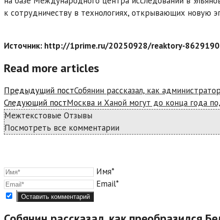
на базе Международного центра исследований в Ульянов
к сотрудничеству в технологиях, открывающих новую эп
Источник: http://1prime.ru/20250928/reaktory-8629190
Read more articles
Предыдущий пост
Собянин рассказал, как администрато
Следующий пост
Москва и Ханой могут до конца года п
Межтекстовые Отзывы
Посмотреть все комментарии
Имя*
Email*
Собянин рассказал, как преобразился Б