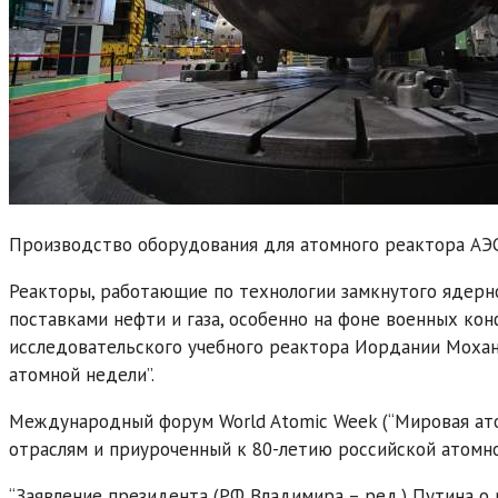
Производство оборудования для атомного реактора АЭС
Реакторы, работающие по технологии замкнутого ядерно
поставками нефти и газа, особенно на фоне военных ко
исследовательского учебного реактора Иордании Моха
атомной недели”.
Международный форум World Atomic Week (“Мировая ато
отраслям и приуроченный к 80-летию российской атомной
“Заявление президента (РФ Владимира – ред.) Путина о