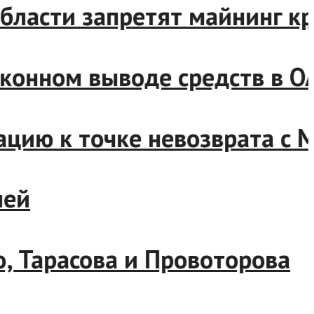
 области запретят майнинг 
аконном выводе средств в 
ацию к точке невозврата с
лей
о, Тарасова и Провоторова