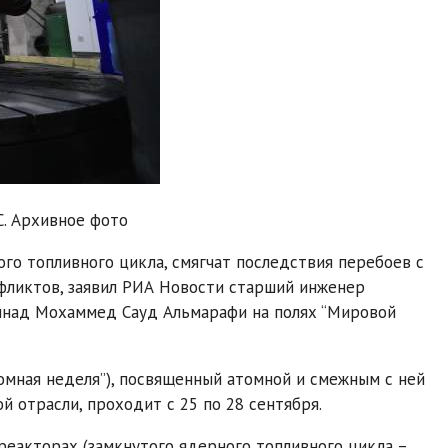
. Архивное фото
го топливного цикла, смягчат последствия перебоев с
нфликтов, заявил РИА Новости старший инженер
ннад Мохаммед Сауд Альмарафи на полях “Мировой
мная неделя”), посвященный атомной и смежным с ней
 отрасли, проходит с 25 по 28 сентября.
 реакторах (замкнутого ядерного топливного цикла –