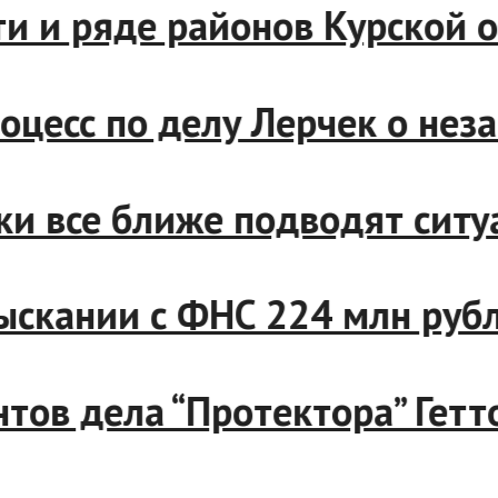
ти и ряде районов Курской
оцесс по делу Лерчек о нез
ки все ближе подводят ситу
зыскании с ФНС 224 млн руб
нтов дела “Протектора” Гетт