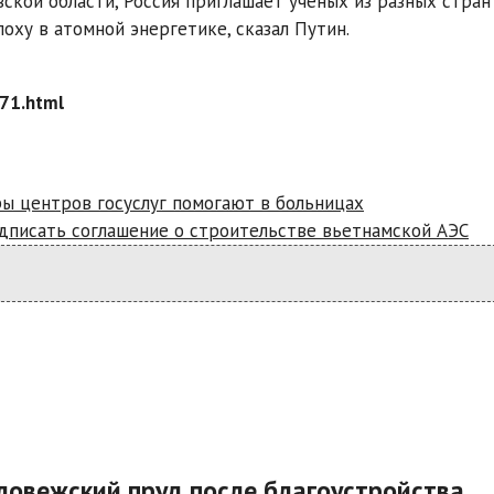
ской области, Россия приглашает ученых из разных стран
оху в атомной энергетике, сказал Путин.
71.html
ры центров госуслуг помогают в больницах
одписать соглашение о строительстве вьетнамской АЭС
еловежский пруд после благоустройства