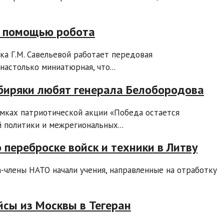
с помощью робота
ка Г.М. Савельевой работает передовая
настолько миниатюрная, что...
ибиряки любят генерала Белобородова
амках патриотической акции «Победа остается
 политики и межрегиональных...
 переброске войск и техники в Литву
-члены НАТО начали учения, направленные на отработку
йсы из Москвы в Тегеран