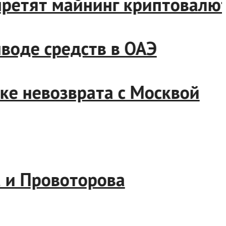
 запретят майнинг криптова
 выводе средств в ОАЭ
очке невозврата с Москвой
ова и Провоторова