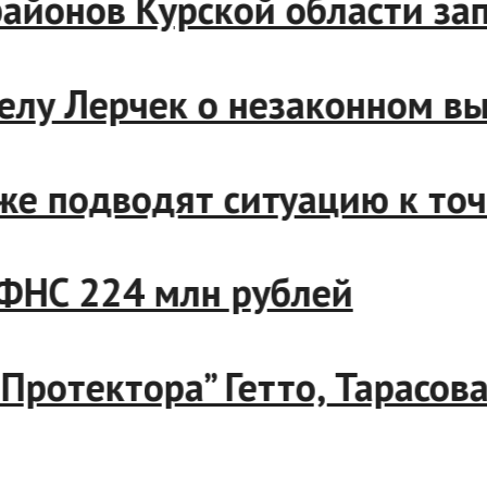
е районов Курской области
 делу Лерчек о незаконном
лиже подводят ситуацию к т
 с ФНС 224 млн рублей
а “Протектора” Гетто, Тарас