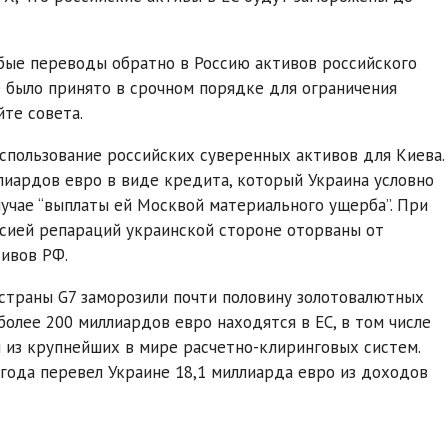
бые переводы обратно в Россию активов российского
е было принято в срочном порядке для ограничения
йте совета.
использование российских суверенных активов для Киева.
лиардов евро в виде кредита, который Украина условно
лучае “выплаты ей Москвой материального ущерба”. При
ссией репараций украинской стороне оторваны от
тивов РФ.
 страны G7 заморозили почти половину золотовалютных
олее 200 миллиардов евро находятся в ЕС, в том числе
й из крупнейших в мире расчетно-клиринговых систем.
 года перевел Украине 18,1 миллиарда евро из доходов