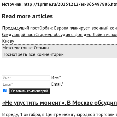
Источник: http://1prime.ru/20251212/es-865497886.ht
Read more articles
Предыдущий пост
Орбан: Европа планирует военный кон
Следующий пост
Стармер обсудил с фон дер Ляйен испо
Киеву
Межтекстовые Отзывы
Посмотреть все комментарии
Имя*
Email*
«Не упустить момент». В Москве обсуди
В среду, 1 октября, в Центре международной торговли 