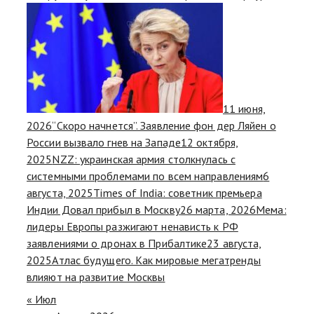
11 июня,
2026
“Скоро начнется”. Заявление фон дер Ляйен о
России вызвало гнев на Западе
12 октября,
2025
NZZ: украинская армия столкнулась с
системными проблемами по всем направлениям
6
августа, 2025
Times of India: советник премьера
Индии Довал прибыл в Москву
26 марта, 2026
Мема:
лидеры Европы разжигают ненависть к РФ
заявлениями о дронах в Прибалтике
23 августа,
2025
Атлас будущего. Как мировые мегатренды
влияют на развитие Москвы
« Июл