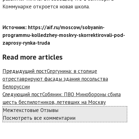
Коммунарке откроется новая школа.
Источник: https://aif.ru/moscow/sobyanin-
programmu-kolledzhey-moskvy-skorrektirovali-pod-
zaprosy-rynka-truda
Read more articles
Предыдущий пост
Сергунина: в столице
отреставрируют фасады здания посольства
Белоруссии
Следующий пост
Собянин: ПВО Минобороны сбила
шесть беспилотников, летевших на Москву
Межтекстовые Отзывы
Посмотреть все комментарии