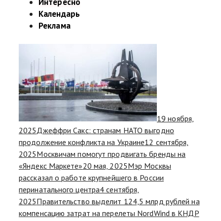
Интересно
Календарь
Реклама
19 ноября,
2025
Джеффри Сакс: странам НАТО выгодно
продолжение конфликта на Украине
12 сентября,
2025
Москвичам помогут продвигать бренды на
«Яндекс Маркете»
20 мая, 2025
Мэр Москвы
рассказал о работе крупнейшего в России
перинатального центра
4 сентября,
2025
Правительство выделит 124,5 млрд рублей на
компенсацию затрат на перелеты NordWind в КНДР