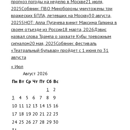
прогноз погоды на неделю в Москве
21 июля,
2025
Собянин: ПВО Минобороны уничтожены три
вражеских БПЛА, летевших на Москву
30 августа,
2025
SHOT: Алла Пугачева винит Максима Галкина в
своем отъезде из России
18 марта, 2026
Дэвис
назвал слова Трампа о захвате Кубы тревожным
сигналом
20 мая, 2025
Собянин: фестиваль
«Театральный бульвар» пройдет с 1 июня по 31
августа
« Июл
Август 2026
Пн
Вт
Ср
Чт
Пт
Сб
Вс
1
2
3
4
5
6
7
8
9
10
11
12
13
14
15
16
17
18
19
20
21
22
23
24
25
26
27
28
29
30