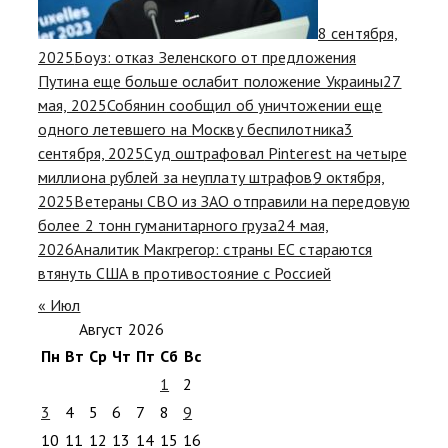
8 сентября,
2025
Боуз: отказ Зеленского от предложения
Путина еще больше ослабит положение Украины
27
мая, 2025
Собянин сообщил об уничтожении еще
одного летевшего на Москву беспилотника
3
сентября, 2025
Суд оштрафовал Pinterest на четыре
миллиона рублей за неуплату штрафов
9 октября,
2025
Ветераны СВО из ЗАО отправили на передовую
более 2 тонн гуманитарного груза
24 мая,
2026
Аналитик Макгрегор: страны ЕС стараются
втянуть США в противостояние с Россией
« Июл
Август 2026
Пн
Вт
Ср
Чт
Пт
Сб
Вс
1
2
3
4
5
6
7
8
9
10
11
12
13
14
15
16