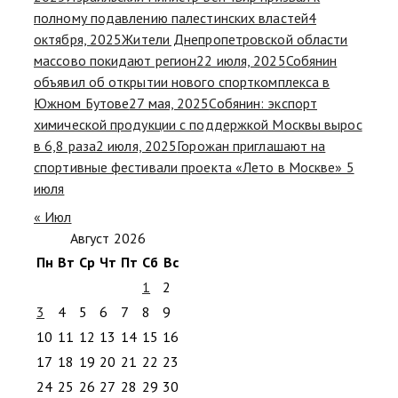
полному подавлению палестинских властей
4
октября, 2025
Жители Днепропетровской области
массово покидают регион
22 июля, 2025
Собянин
объявил об открытии нового спорткомплекса в
Южном Бутове
27 мая, 2025
Собянин: экспорт
химической продукции с поддержкой Москвы вырос
в 6,8 раза
2 июля, 2025
Горожан приглашают на
спортивные фестивали проекта «Лето в Москве» 5
июля
« Июл
Август 2026
Пн
Вт
Ср
Чт
Пт
Сб
Вс
1
2
3
4
5
6
7
8
9
10
11
12
13
14
15
16
17
18
19
20
21
22
23
24
25
26
27
28
29
30