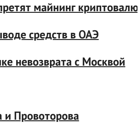
 запретят майнинг криптова
 выводе средств в ОАЭ
точке невозврата с Москвой
сова и Провоторова