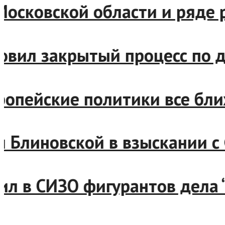
е, Московской области и ря
бновил закрытый процесс п
европейские политики все 
зал Блиновской в взыскани
авил в СИЗО фигурантов дел