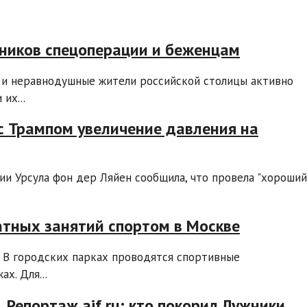
тников спецоперации и беженцам
 и неравнодушные жители российской столицы активно
их...
с Трампом увеличение давления на
ии Урсула фон дер Ляйен сообщила, что провела "хороший
латных занятий спортом в Москве
а. В городских парках проводятся спортивные
х. Для...
 Репортаж aif.ru: кто покорил Лужники