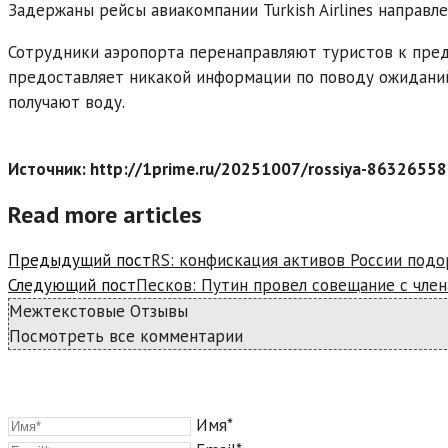
Задержаны рейсы авиакомпании Turkish Airlines направл
Сотрудники аэропорта перенаправляют туристов к пред
предоставляет никакой информации по поводу ожиданий
получают воду.
Источник: http://1prime.ru/20251007/rossiya-86326558
Read more articles
Предыдущий пост
RS: конфискация активов России под
Следующий пост
Песков: Путин провел совещание с член
Межтекстовые Отзывы
Посмотреть все комментарии
Имя*