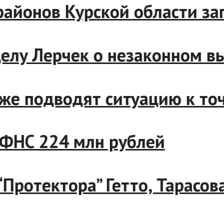
де районов Курской области
о делу Лерчек о незаконном
ближе подводят ситуацию к 
и с ФНС 224 млн рублей
а “Протектора” Гетто, Тара