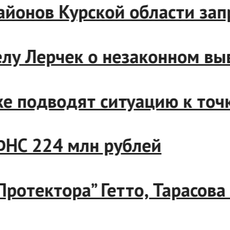
е районов Курской области
 делу Лерчек о незаконном 
лиже подводят ситуацию к т
 с ФНС 224 млн рублей
 “Протектора” Гетто, Тарас