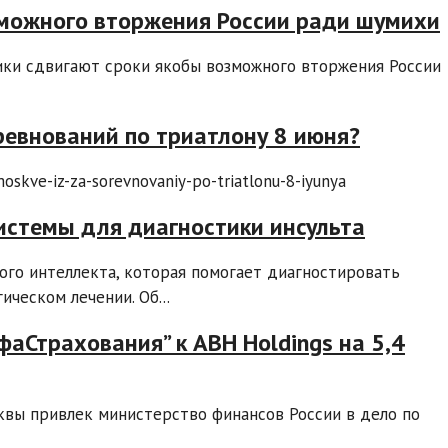
зможного вторжения России ради шумихи
ики сдвигают сроки якобы возможного вторжения России
оревнований по триатлону 8 июня?
oskve-iz-za-sorevnovaniy-po-triatlonu-8-iyunya
истемы для диагностики инсульта
ого интеллекта, которая помогает диагностировать
ческом лечении. Об...
фаСтрахования” к ABH Holdings на 5,4
вы привлек министерство финансов России в дело по