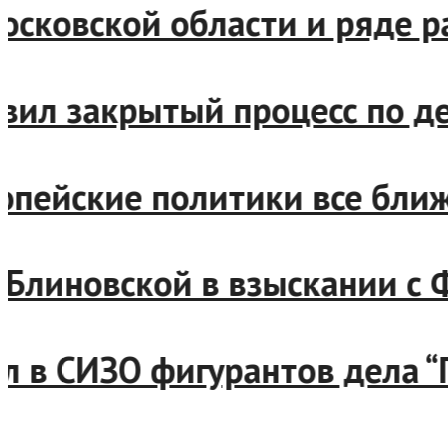
, Московской области и ряд
бновил закрытый процесс по
европейские политики все б
зал Блиновской в взыскании
авил в СИЗО фигурантов дела