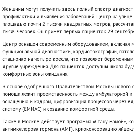
Женщины могут получить здесь полный спектр диагности
профилактики и выявления заболеваний. Центр на улице
площадью почти 2 тысячи квадратных метров, рассчитан
тысяч человек. Он примет первых пациенток 29 сентября
Центр оснащен современным оборудованием, включая ма
функциональной диагностики, кардиотокографии, патол
стационар на четыре кресла, что позволяет беременны
другие учреждения. Для пациенток доступны школа буд
комфортные зоны ожидания.
В основе одобренного Правительством Москвы нового 
помощи лежит преемственность между амбулаторной и 
оснащению и кадрам, цифровизация процессов через 
систему (ЕМИАС) и создание комфортной среды.
Также в Москве действует программа «Стану мамой», ко
антимюллерова гормона (АМГ), криоконсервацию яйцекл