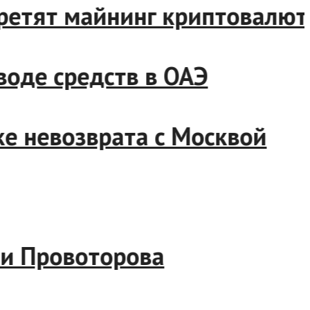
 запретят майнинг криптова
выводе средств в ОАЭ
очке невозврата с Москвой
ова и Провоторова