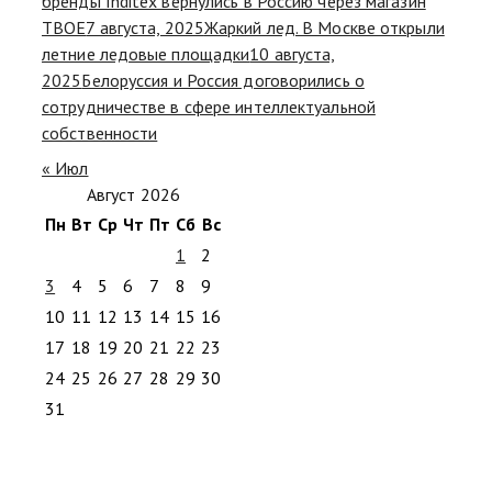
бренды Inditex вернулись в Россию через магазин
ТВОЕ
7 августа, 2025
Жаркий лед. В Москве открыли
летние ледовые площадки
10 августа,
2025
Белоруссия и Россия договорились о
сотрудничестве в сфере интеллектуальной
собственности
« Июл
Август 2026
Пн
Вт
Ср
Чт
Пт
Сб
Вс
1
2
3
4
5
6
7
8
9
10
11
12
13
14
15
16
17
18
19
20
21
22
23
24
25
26
27
28
29
30
31