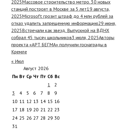
2025
Массовое строительство метро. 30 новых
станций построят в Москве за 5 лет
19 августа,
2025
Microsoft грозит штраф до 4 млн рублей за
отказ удалить запрещенную информацию
29 июня,
2025
Встречали как звезд. Выпускной на ВДНХ
собрал 45 тысяч школьников
3 июля, 2025
Авторы
проекта «АРТ БЕГМА» получили госнаграды в
Кремле
« Июл
Август 2026
Пн
Вт
Ср
Чт
Пт
Сб
Вс
1
2
3
4
5
6
7
8
9
10
11
12
13
14
15
16
17
18
19
20
21
22
23
24
25
26
27
28
29
30
31