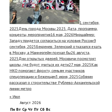
1 сентября,
2025
День города Москвы 2025. Дата, программа,
концерты, мероприятия
16 мая, 2026
Миршаймер:
Западу придется согласиться на условия России
9
сентября, 2025
Бекренев: Зеленский отказался ехать
в Москву, а Маннергейм поехал бы
26 августа,
2025
Дни открытых дверей. Москвичи посмотрят
школы, где будут учиться их дети
27 мая, 2025
Как
НКО помогают фронту, семьям участников
спецоперации и беженцам
3 июня, 2025
Собянин
рассказал о строительстве Рублево-Архангельской
линии метро
« Июл
Август 2026
Пн
Вт
Ср
Чт
Пт
Сб
Вс