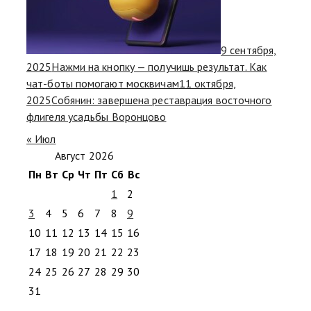
9 сентября,
2025
Нажми на кнопку — получишь результат. Как
чат-боты помогают москвичам
11 октября,
2025
Собянин: завершена реставрация восточного
флигеля усадьбы Воронцово
« Июл
Август 2026
Пн
Вт
Ср
Чт
Пт
Сб
Вс
1
2
3
4
5
6
7
8
9
10
11
12
13
14
15
16
17
18
19
20
21
22
23
24
25
26
27
28
29
30
31