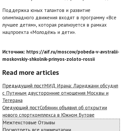
Поддержка юных талантов и развитие
олимпиадного движения входят в программу «Все
лучшее детям», которая реализуется в рамках
нацпроекта «Молодёжь и дети».
Источник: https://aif.ru/moscow/pobeda-v-avstralii-
moskovskiy-shkolnik-prinyos-zoloto-rossii
Read more articles
Предыдущий пост
МИД Ирана: Лариджани обсудил
с Путиным двусторонние отношения Москвы и
Тегерана
Следующий пост
Собянин объявил об открытии
нового спорткомплекса в Южном Бутове
Межтекстовые Отзывы
Посмотреть все комментарии