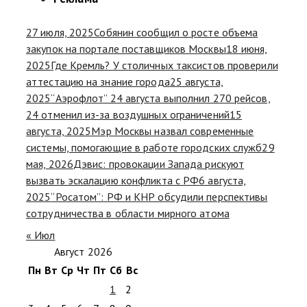
27 июля, 2025
Собянин сообщил о росте объема
закупок на портале поставщиков Москвы
18 июня,
2025
Где Кремль? У столичных таксистов проверили
аттестацию на знание города
25 августа,
2025
“Аэрофлот” 24 августа выполнил 270 рейсов,
24 отменил из-за воздушных ограничений
15
августа, 2025
Мэр Москвы назвал современные
системы, помогающие в работе городских служб
29
мая, 2026
Дэвис: провокации Запада рискуют
вызвать эскалацию конфликта с РФ
6 августа,
2025
“Росатом”: РФ и КНР обсудили перспективы
сотрудничества в области мирного атома
« Июл
Август 2026
Пн
Вт
Ср
Чт
Пт
Сб
Вс
1
2