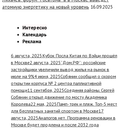
атомную энергетику на новый уровень
16.09.2025
Интересно
Календарь
Реклама
6 августа, 2025
Кубок Посла Китая по Вэйци прошёл
в Москве
2 августа, 2025
“Дом.РФ”: российские
застройщики увеличили вывод жилья на рынок в
июле на 9%
4 июня, 2025
Собянин сообщил о скором
открытии корпуса № 2 центра паллиативной
помощи
11 сентября, 2025
Соединяя районы. Сергей
Собянин открыл движение по мосту Академика
Королева
22 мая, 2025
Памп-трек и пляж. Топ-5 мест
для бесплатных занятий спортом в Москве
17
августа, 2025
Аналогов нет. Программа реновации в
Москве будет продлена и после 2032 года