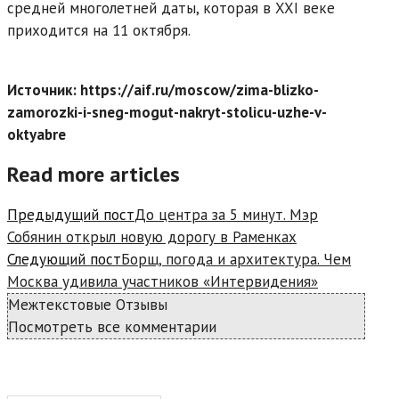
средней многолетней даты, которая в XXI веке
приходится на 11 октября.
Источник: https://aif.ru/moscow/zima-blizko-
zamorozki-i-sneg-mogut-nakryt-stolicu-uzhe-v-
oktyabre
Read more articles
Предыдущий пост
До центра за 5 минут. Мэр
Собянин открыл новую дорогу в Раменках
Следующий пост
Борщ, погода и архитектура. Чем
Москва удивила участников «Интервидения»
Межтекстовые Отзывы
Посмотреть все комментарии