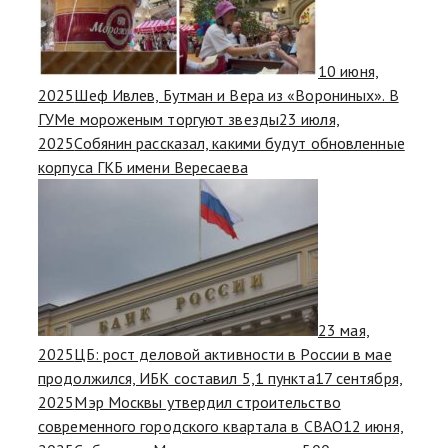
10 июня,
2025
Шеф Ивлев, Бутман и Вера из «Ворониных». В
ГУМе мороженым торгуют звезды
23 июля,
2025
Собянин рассказал, какими будут обновленные
корпуса ГКБ имени Вересаева
23 мая,
2025
ЦБ: рост деловой активности в России в мае
продолжился, ИБК составил 5,1 пункта
17 сентября,
2025
Мэр Москвы утвердил строительство
современного городского квартала в СВАО
12 июня,