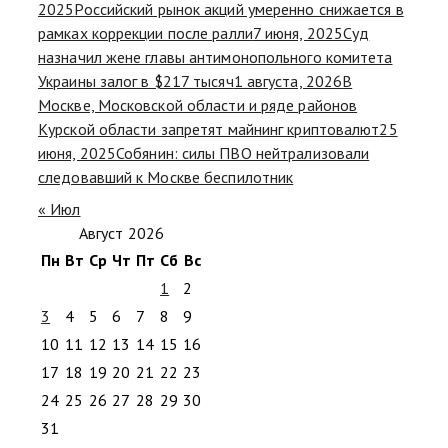
2025
Российский рынок акций умеренно снижается в
рамках коррекции после ралли
7 июня, 2025
Суд
назначил жене главы антимонопольного комитета
Украины залог в $217 тысяч
1 августа, 2026
В
Москве, Московской области и ряде районов
Курской области запретят майнинг криптовалют
25
июня, 2025
Собянин: силы ПВО нейтрализовали
следовавший к Москве беспилотник
« Июл
Август 2026
Пн
Вт
Ср
Чт
Пт
Сб
Вс
1
2
3
4
5
6
7
8
9
10
11
12
13
14
15
16
17
18
19
20
21
22
23
24
25
26
27
28
29
30
31