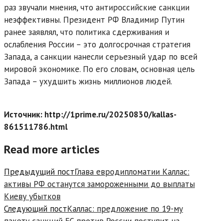
раз звучали мнения, что антироссийские санкции
неэффективны. Президент РФ Владимир Путин
ранее заявлял, что политика сдерживания и
ослабления России – это долгосрочная стратегия
Запада, а санкции нанесли серьезный удар по всей
мировой экономике. По его словам, основная цель
Запада – ухудшить жизнь миллионов людей.
Источник: http://1prime.ru/20250830/kallas-
861511786.html
Read more articles
Предыдущий пост
Глава евродипломатии Каллас:
активы РФ останутся замороженными до выплаты
Киеву убытков
Следующий пост
Каллас: предложение по 19-му
пакету санкций ЕС против России поступит на