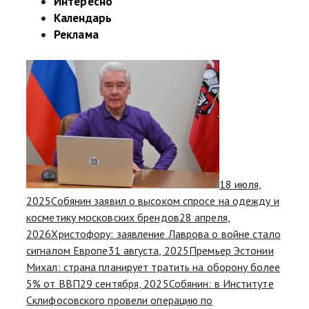
Интересно
Календарь
Реклама
18 июля,
2025
Собянин заявил о высоком спросе на одежду и
косметику московских брендов
28 апреля,
2026
Христофору: заявление Лаврова о войне стало
сигналом Европе
31 августа, 2025
Премьер Эстонии
Михал: страна планирует тратить на оборону более
5% от ВВП
29 сентября, 2025
Собянин: в Институте
Склифосовского провели операцию по