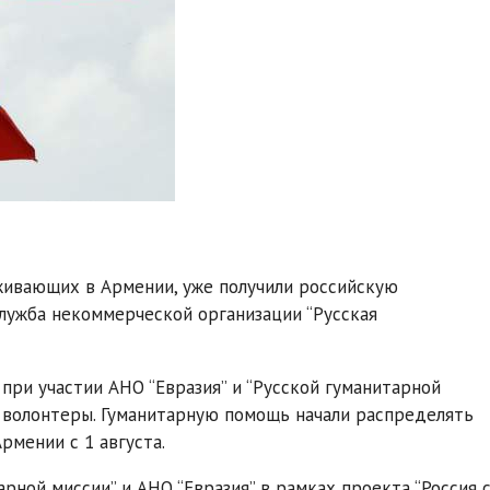
оживающих в Армении, уже получили российскую
лужба некоммерческой организации “Русская
при участии АНО “Евразия” и “Русской гуманитарной
и волонтеры. Гуманитарную помощь начали распределять
рмении с 1 августа.
арной миссии” и АНО “Евразия” в рамках проекта “Россия 