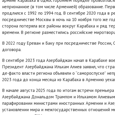
армяне Карабаха в одностороннем порядке провозгласил
непризнанное (в том числе Арменией) образование. Пе
продлился с 1992 по 1994 год. В сентябре 2020 года в 
посредничестве Москвы в ночь на 10 ноября того же го
сторона потеряла все районы вокруг Карабаха и ряд т
времени. В регионе разместились российские миротвор
В 2022 году Ереван и Баку при посредничестве России,
договора.
В сентябре 2023 года Азербайджан начал в Карабахе во
Президент Азербайджана Ильхам Алиев заявил, что стра
де-факто власти региона объявили о “самороспуске” непр
2023 года до конца месяца из Карабаха в Армению уехал
В начале августа 2025 года по итогам встречи премьер
Азербайджана Дональдом Трампом и Ильхамом Алиевым 
парафировании министрами иностранных Армении и Азер
установлении мира и межгосударственных отношений ме