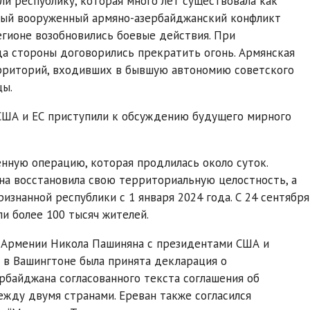
и республику, которая много лет существовала как
рвый вооруженный армяно-азербайджанский конфликт
регионе возобновились боевые действия. При
да стороны договорились прекратить огонь. Армянская
ерриторий, входивших в бывшую автономию советского
цы.
 США и ЕС приступили к обсуждению будущего мирного
енную операцию, которая продлилась около суток.
на восстановила свою территориальную целостность, а
изнанной республики с 1 января 2024 года. С 24 сентября
и более 100 тысяч жителей.
а Армении Никола Пашиняна с президентами США и
в Вашингтоне была принята декларация о
байджана согласованного текста соглашения об
жду двумя странами. Ереван также согласился