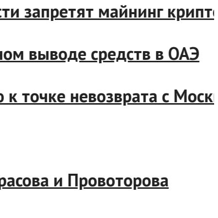
бласти запретят майнинг кр
онном выводе средств в ОА
ию к точке невозврата с Мо
й
 Тарасова и Провоторова