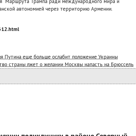
ия “Маршрута Трампа ради международного мира и
ванской автономией через территорию Армении.
312.html
ия Путина еще больше ослабит положение Украины
ство страны лжет о желании Москвы напасть на Брюссель
рукции поликлиники в районе Северный