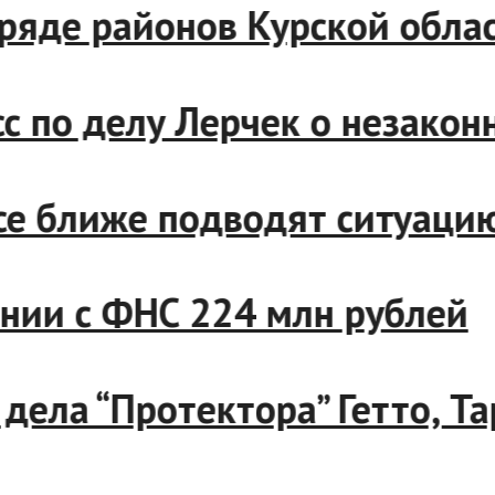
 и ряде районов Курской о
есс по делу Лерчек о незак
 все ближе подводят ситуац
скании с ФНС 224 млн рубле
ов дела “Протектора” Гетто,