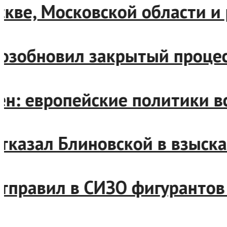
Москве, Московской области
д возобновил закрытый проц
есен: европейские политики
д отказал Блиновской в взы
д отправил в СИЗО фигурант