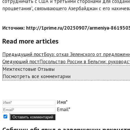
сотрудничать с США и третьими сторонами для создан
процветания”, связывающего Азербайджан с его нахиче
Источник: http://1prime.ru/20250907/armeniya-861930
Read more articles
Предыдущий пост
Боуз: отказ Зеленского от предложен
Следующий пост
Посольство России в Бельгии: руковод
Межтекстовые Отзывы
Посмотреть все комментарии
Имя*
Email*
Собянин объявил о завершении реконст