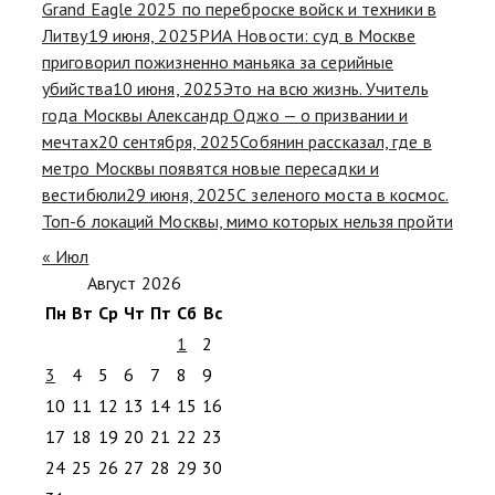
Grand Eagle 2025 по переброске войск и техники в
Литву
19 июня, 2025
РИА Новости: суд в Москве
приговорил пожизненно маньяка за серийные
убийства
10 июня, 2025
Это на всю жизнь. Учитель
года Москвы Александр Оджо — о призвании и
мечтах
20 сентября, 2025
Собянин рассказал, где в
метро Москвы появятся новые пересадки и
вестибюли
29 июня, 2025
С зеленого моста в космос.
Топ-6 локаций Москвы, мимо которых нельзя пройти
« Июл
Август 2026
Пн
Вт
Ср
Чт
Пт
Сб
Вс
1
2
3
4
5
6
7
8
9
10
11
12
13
14
15
16
17
18
19
20
21
22
23
24
25
26
27
28
29
30