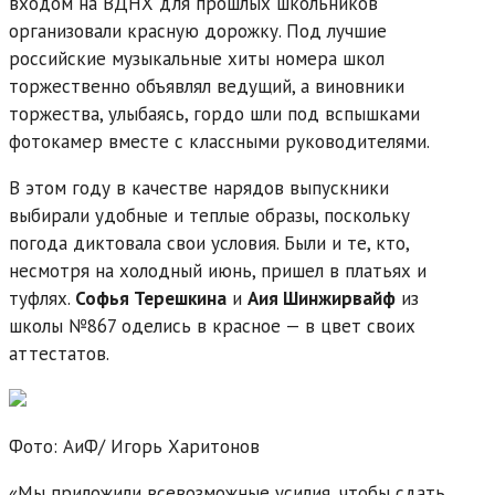
входом на ВДНХ для прошлых школьников
организовали красную дорожку. Под лучшие
российские музыкальные хиты номера школ
торжественно объявлял ведущий, а виновники
торжества, улыбаясь, гордо шли под вспышками
фотокамер вместе с классными руководителями.
В этом году в качестве нарядов выпускники
выбирали удобные и теплые образы, поскольку
погода диктовала свои условия. Были и те, кто,
несмотря на холодный июнь, пришел в платьях и
туфлях.
Софья Терешкина
и
Аия Шинжирвайф
из
школы №867 оделись в красное — в цвет своих
аттестатов.
Фото: АиФ/
Игорь Харитонов
«Мы приложили всевозможные усилия, чтобы сдать