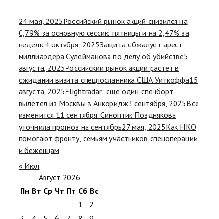
24 мая, 2025
Российский рынок акций снизился на
0,79% за основную сессию пятницы и на 2,47% за
неделю
4 октября, 2025
Защита обжалует арест
миллиардера Сулейманова по делу об убийстве
5
августа, 2025
Российский рынок акций растет в
ожидании визита спецпосланника США Уиткоффа
15
августа, 2025
Flightradar: еще один спецборт
вылетел из Москвы в Анкоридж
3 сентября, 2025
Все
изменится 11 сентября. Синоптик Позднякова
уточнила прогноз на сентябрь
27 мая, 2025
Как НКО
помогают фронту, семьям участников спецоперации
и беженцам
« Июл
Август 2026
Пн
Вт
Ср
Чт
Пт
Сб
Вс
1
2
3
4
5
6
7
8
9